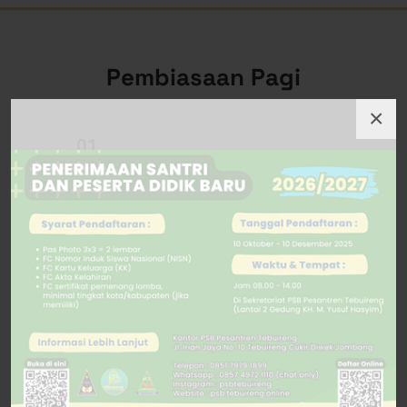
Pembiasaan Pagi
×
01
Shalat Dhuha berjamaah dan wiridan
bersama setiap hari
02
Pembacaan istighotsah Hadratissyaikh
KH. Muhammad Hasyim Asy'ari setiap