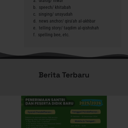
dialog/ hiwar
speech/ khitabah
singing/ unsyudah
news anchor/ qira'ah al-akhbar
telling story/ taqdim al-qishshah
spelling bee, etc.
Berita Terbaru