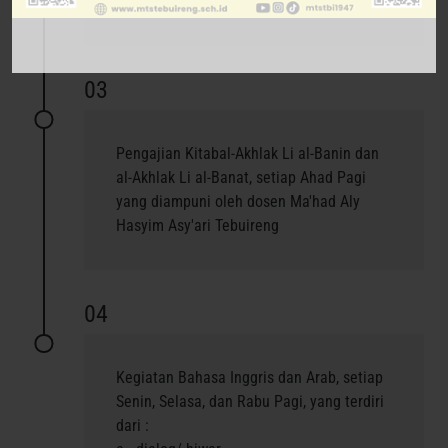
Sabtu Pagi
03
Pengajian Kitabal-Akhlak Li al-Banin dan
al-Akhlak Li al-Banat, setiap Ahad Pagi
yang diampuni oleh dosen Ma'had Aly
Hasyim Asy'ari Tebuireng
04
Kegiatan Bahasa Inggris dan Arab, setiap
Senin, Selasa, dan Rabu Pagi, yang terdiri
dari :