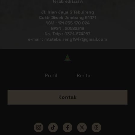
Terakreditasi A
Jl. Irian Jaya 5 Tebuireng
Cukir Diwek Jombang 61471
NSM : 121 235 170 024
NPSN : 20582319
No. Telp : 0321-874287
e-mail : mtstebuireng1947@gmail.com
Profil
Berita
Kontak